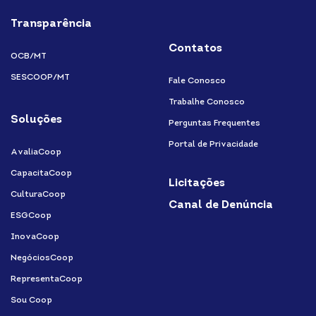
Transparência
Contatos
OCB/MT
SESCOOP/MT
Fale Conosco
Trabalhe Conosco
Soluções
Perguntas Frequentes
Portal de Privacidade
AvaliaCoop
CapacitaCoop
Licitações
CulturaCoop
Canal de Denúncia
ESGCoop
InovaCoop
NegóciosCoop
RepresentaCoop
Sou Coop