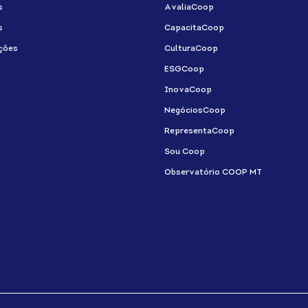
s
AvaliaCoop
s
CapacitaCoop
ções
CulturaCoop
ESGCoop
InovaCoop
NegóciosCoop
RepresentaCoop
Sou Coop
Observatório COOP MT