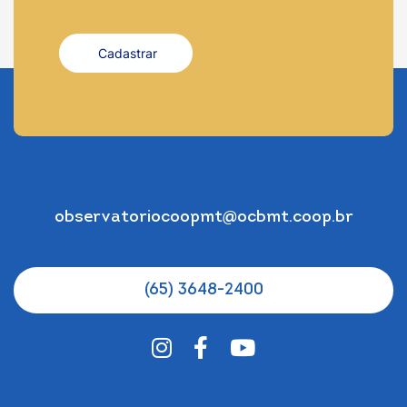
Cadastrar
observatoriocoopmt@ocbmt.coop.br
(65) 3648-2400
Instagram
Facebook
Youtube