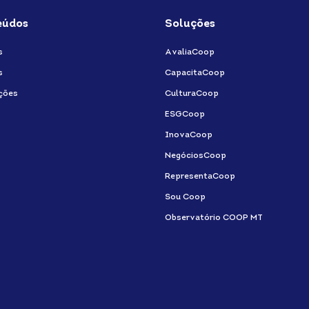
eúdos
Soluções
s
AvaliaCoop
s
CapacitaCoop
ções
CulturaCoop
ESGCoop
InovaCoop
NegóciosCoop
RepresentaCoop
Sou Coop
Observatório COOP MT