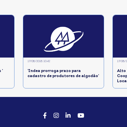
17/08/2018 10:42
17/08/
 '
'Indea prorroga prazo para
Alto
cadastro de produtores de algodão'
Coop
Loca
Facebook
Instagram
LinkedIn
Youtube