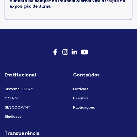
Símbolo da campanha Poupedi Sicredi vira atração na
exposição de Juína
Facebook
Instagram
LinkedIn
Youtube
Institucional
Conteúdos
Sistema OCB/MT
Notícias
OCB/MT
Eventos
SESCOOP/MT
Publicações
Sindicato
Transparência