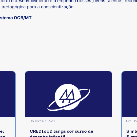
to o desenvolvimento e o empenho desses jovens talentos, reconhe
a pedagógica para a conscientização.
Sistema OCB/MT
02/10/2025 16:20
02/10/
l
CREDIJUD lança concurso de
Símb