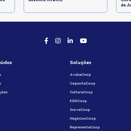
dos
desenho infantil
Sicr
de J
Facebook
Instagram
LinkedIn
Youtube
eúdos
Soluções
s
AvaliaCoop
s
CapacitaCoop
ções
CulturaCoop
ESGCoop
InovaCoop
NegóciosCoop
RepresentaCoop