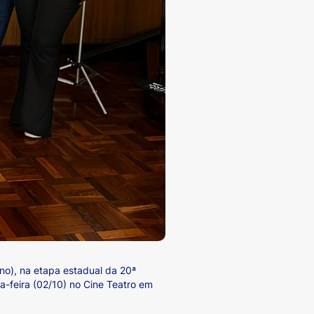
no), na etapa estadual da 20ª
ta-feira (02/10) no Cine Teatro em