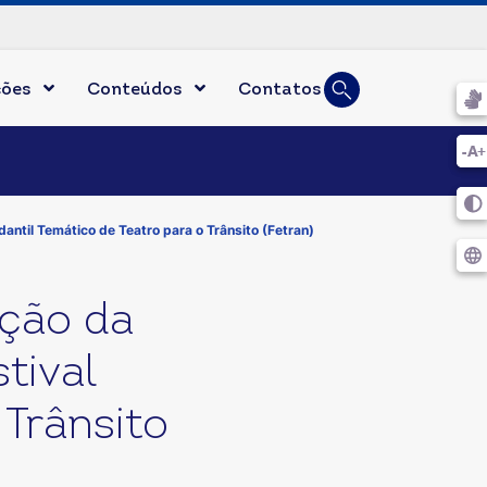
Busca
ções
Conteúdos
Contatos
Digite duas ou mais l
antil Temático de Teatro para o Trânsito (Fetran)
ação da
tival
 Trânsito