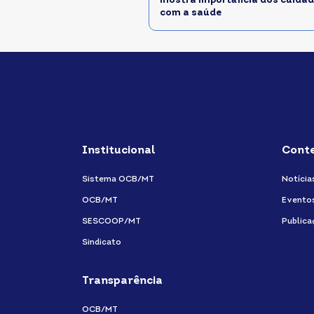
mostra importância dos cuida
com a saúde
Institucional
Cont
Sistema OCB/MT
Notícia
OCB/MT
Evento
SESCOOP/MT
Publica
Sindicato
Transparência
OCB/MT