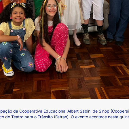
pação da Cooperativa Educacional Albert Sabin, de Sinop (Coopersi
ico de Teatro para o Trânsito (Fetran). O evento acontece nesta quin