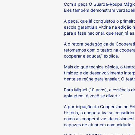
Com a peça O Guarda-Roupa Mágico,
Eles também demonstram verdadeiro
A peça, que já conquistou o primei
escola garantiu a vitória na ediçã
para a fase nacional, que reunirá a
A diretora pedagógica da Cooperativ
retomamos com o teatro na cooperat
cooperar e educar,” explica.
Mais do que técnica cênica, o teatr
timidez e de desenvolvimento interp
gente se reúne para ensaiar. O teatro
Para Miguel (10 anos), a essência d
aplaudem, é você se divertir.”
A participação da Coopersino no F
história, a cooperativa se consolid
como as cooperativas de ensino es
capazes de atuar em comunidade.