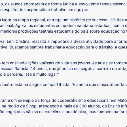
 os alunos abordaram de forma lúdica e envolvente temas essenciai
 espírito de cooperação e trabalho em equipe.
ro lugar na etapa regional, carrega um histórico de sucesso. Há dez
o nacional. Agora, os estudantes competem na etapa estadual, com a
s melhores produções teatrais estudantis do país sobre educação no t
a, Leni Cristina, ressalta a importância dessa atividade para a for
iva. Buscamos sempre trabalhar a educação para o trânsito, a quest
o tem ensinado lições valiosas de vida aos jovens. As aulas se tor
essoal. Rafaela (14 anos), que já pensa em seguir a carreira de atri
 é parceria. Isso é muito legal."
o teatro está na alegria compartilhada: “Eu acho que o mais importan
etran é um exemplo da força do cooperativismo educacional em Mat
ou na região de Sinop, atendendo a mais de 300 alunos, do Ensino Inf
tão engajadas não só na excelência acadêmica, mas também na for