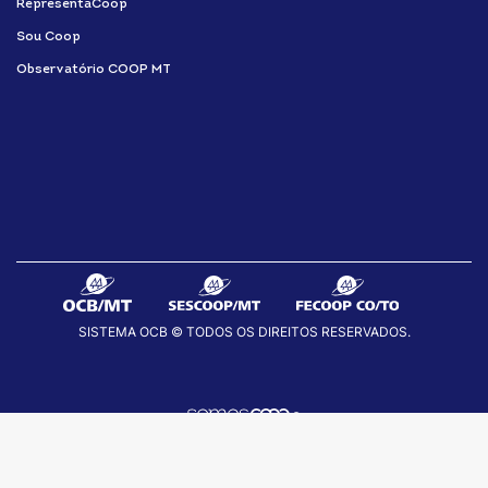
RepresentaCoop
Sou Coop
Observatório COOP MT
SISTEMA OCB © TODOS OS DIREITOS RESERVADOS.
fab
fab
fab
fa-
fa-
fa-