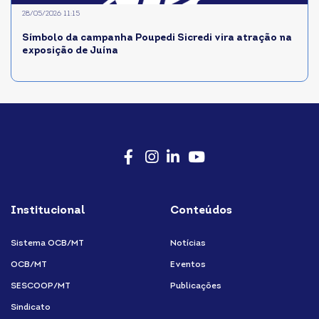
28/05/2026 11:15
Símbolo da campanha Poupedi Sicredi vira atração na
exposição de Juína
Facebook
Instagram
LinkedIn
Youtube
Institucional
Conteúdos
Sistema OCB/MT
Notícias
OCB/MT
Eventos
SESCOOP/MT
Publicações
Sindicato