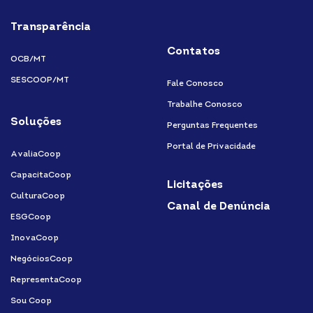
Transparência
Contatos
OCB/MT
SESCOOP/MT
Fale Conosco
Trabalhe Conosco
Soluções
Perguntas Frequentes
Portal de Privacidade
AvaliaCoop
CapacitaCoop
Licitações
CulturaCoop
Canal de Denúncia
ESGCoop
InovaCoop
NegóciosCoop
RepresentaCoop
Sou Coop