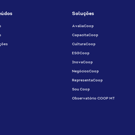
eúdos
Soluções
s
AvaliaCoop
s
CapacitaCoop
ções
CulturaCoop
ESGCoop
InovaCoop
NegóciosCoop
RepresentaCoop
Sou Coop
Observatório COOP MT