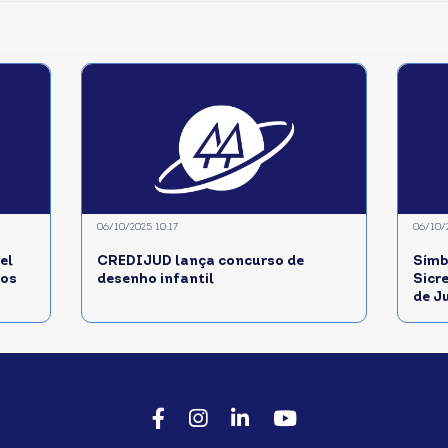
06/10/2025 10:17
06/10/
l
CREDIJUD lança concurso de
Símb
dos
desenho infantil
Sicr
de J
Facebook
Instagram
LinkedIn
Youtube