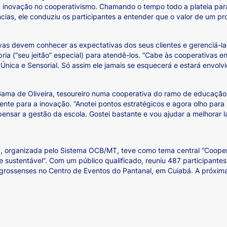
a inovação no cooperativismo. Chamando o tempo todo a plateia para
cias, ele conduziu os participantes a entender que o valor de um pr
vas devem conhecer as expectativas dos seus clientes e gerenciá-
ria (“seu jeitão” especial) para atendê-los. “Cabe às cooperativas 
, Única e Sensorial. Só assim ele jamais se esquecerá e estará envo
io Gama de Oliveira, tesoureiro numa cooperativa do ramo de educaçã
mente para a inovação. “Anotei pontos estratégicos e agora olho para
ensar a gestão da escola. Gostei bastante e vou ajudar a melhorar l
 organizada pelo Sistema OCB/MT, teve como tema central “Cooper
sustentável”. Com um público qualificado, reuniu 487 participantes,
-grossenses no Centro de Eventos do Pantanal, em Cuiabá. A próxim