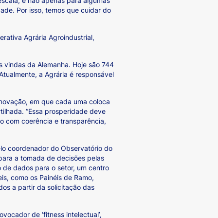
escala, e não apenas para algumas
ade. Por isso, temos que cuidar do
rativa Agrária Agroindustrial,
s vindas da Alemanha. Hoje são 744
Atualmente, a Agrária é responsável
 inovação, em que cada uma coloca
tilhada. “Essa prosperidade deve
do com coerência e transparência,
elo coordenador do Observatório do
 para a tomada de decisões pelas
 de dados para o setor, um centro
eis, como os Painéis de Ramo,
os a partir da solicitação das
ocador de ‘fitness intelectual’,