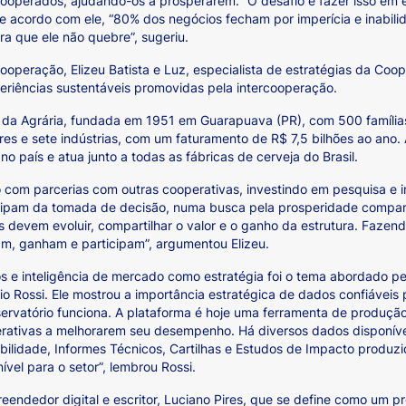
ooperados, ajudando-os a prosperarem. “O desafio é fazer isso em 
e acordo com ele, “80% dos negócios fecham por imperícia e inabilid
a que ele não quebre”, sugeriu.
operação, Elizeu Batista e Luz, especialista de estratégias da Coope
riências sustentáveis promovidas pela intercooperação.
a da Agrária, fundada em 1951 em Guarapuava (PR), com 500 família
es e sete indústrias, com um faturamento de R$ 7,5 bilhões ao ano. 
o país e atua junto a todas as fábricas de cerveja do Brasil.
o com parcerias com outras cooperativas, investindo em pesquisa e
icipam da tomada de decisão, numa busca pela prosperidade compar
 devem evoluir, compartilhar o valor e o ganho da estrutura. Fazen
am, ganham e participam”, argumentou Elizeu.
s e inteligência de mercado como estratégia foi o tema abordado p
io Rossi. Ele mostrou a importância estratégica de dados confiáveis
rvatório funciona. A plataforma é hoje uma ferramenta de produção
perativas a melhorarem seu desempenho. Há diversos dados disponív
ilidade, Informes Técnicos, Cartilhas e Estudos de Impacto produzid
ível para o setor”, lembrou Rossi.
endedor digital e escritor, Luciano Pires, que se define como um prov