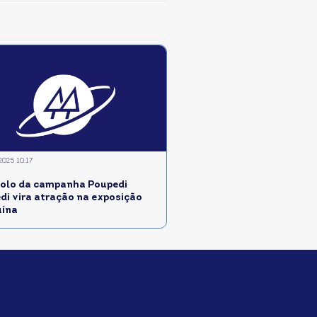
2025 10:17
olo da campanha Poupedi
edi vira atração na exposição
uína