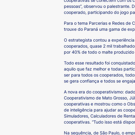
cooperativas se conectem com os c
pessoas”, observou o palestrante. D
cooperado, participando do jogo par
Para o tema Parcerias e Redes de Co
trouxe do Paraná uma gama de expe
O estrategista contou a experiênci
cooperados, quase 2 mil trabalhador
por 40% de todo o malte produzido n
Todo esse resultado foi conquistad
aquilo que faz melhor e todas part
ser para todos os cooperados, todos
se gera confiança e todos se engaj
A nova era do cooperativismo: dado
Cooperativismo de Mato Grosso, Júl
cooperativas e mostrou como o Obse
de inteligência para ajudar as coo
Simuladores, Calculadores de Rentab
cooperativas. “Tudo isso está dispon
Na sequência, de São Paulo, o empre